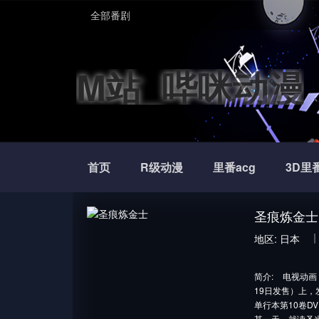
全部番剧
M站_哔咪动漫
首页
R级动漫
里番acg
3D里
圣痕炼金士
地区:
日本
简介:
电视动画
19日发售）上，
单行本第10卷D
某一天，就读圣