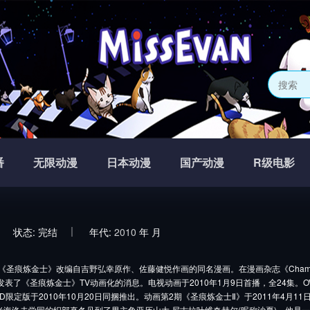
番
无限动漫
日本动漫
国产动漫
R级电影
状态:
完结
年代:
2010
年
月
《圣痕炼金士》改编自吉野弘幸原作、佐藤健悦作画的同名漫画。在漫画杂志《Champion
发表了《圣痕炼金士》TV动画化的消息。电视动画于2010年1月9日首播，全24集。O
VD限定版于2010年10月20日同捆推出。动画第2期《圣痕炼金士Ⅱ》于2011年4月11
米海洛夫学园的织部真冬见到了男主角亚历山大·尼古拉叶维奇赫尔(昵称沙夏)，他是