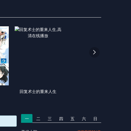

回复术士的重来人生
一
二
三
四
五
六
日