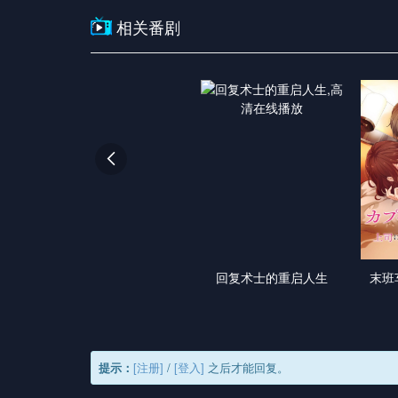
相关番剧

回复术士的重启人生
末班
提示：
[注册]
/
[登入]
之后才能回复。