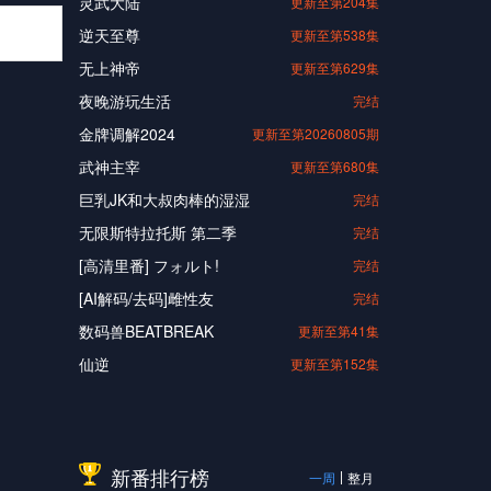
灵武大陆
更新至第204集
逆天至尊
更新至第538集
无上神帝
更新至第629集
夜晚游玩生活
完结
金牌调解2024
更新至第20260805期
武神主宰
更新至第680集
巨乳JK和大叔肉棒的湿湿
完结
无限斯特拉托斯 第二季
完结
[高清里番] フォルト!
完结
[AI解码/去码]雌性友
完结
数码兽BEATBREAK
更新至第41集
仙逆
更新至第152集
新番排行榜
一周
整月