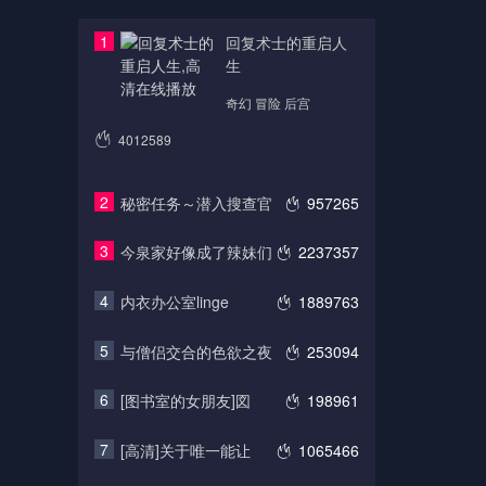
1
回复术士的重启人
生
奇幻 冒险 后宫
4012589
2
秘密任务～潜入搜查官
957265
3
今泉家好像成了辣妹们
2237357
4
内衣办公室linge
1889763
5
与僧侣交合的色欲之夜
253094
6
[图书室的女朋友]図
198961
7
[高清]关于唯一能让
1065466