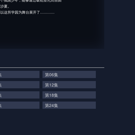
者沙夏。
，以这所学园为舞台展开了…………
集
第06集
集
第12集
集
第18集
集
第24集