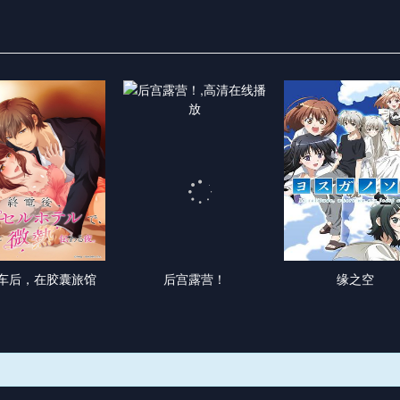
车后，在胶囊旅馆
后宫露营！
缘之空