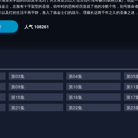
炼金士，左脸有十字架型的圣痕，幼年时的恐怖经历造就了他的冷酷个性，别号致命
冬以及灯的生活不再平静，卷入了炼金士们的战斗。埋藏长达两千年之久的圣像之迷
番
人气
108261
第03集
第04集
第05
第09集
第10集
第11
第15集
第16集
第17
第21集
第22集
第23