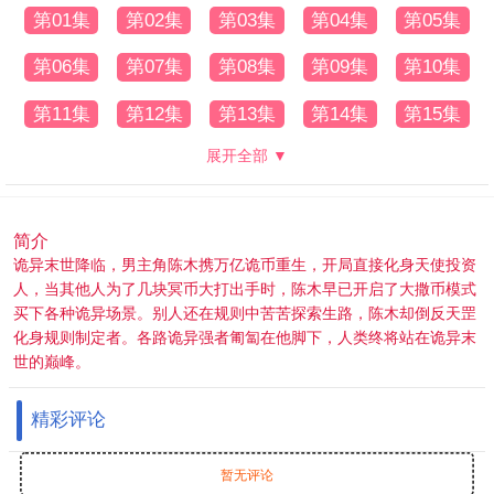
第01集
第02集
第03集
第04集
第05集
第06集
第07集
第08集
第09集
第10集
第11集
第12集
第13集
第14集
第15集
展开全部 ▼
简介
诡异末世降临，男主角陈木携万亿诡币重生，开局直接化身天使投资
人，当其他人为了几块冥币大打出手时，陈木早已开启了大撒币模式
买下各种诡异场景。别人还在规则中苦苦探索生路，陈木却倒反天罡
化身规则制定者。各路诡异强者匍匐在他脚下，人类终将站在诡异末
世的巅峰。
精彩评论
暂无评论