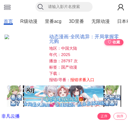
首页
R级动漫
里番acg
3D里番
无限动漫
日本
动态漫画·全民诡异：开局掌握零
元购
♡ 收藏
地区：中国大陆
年代：2025
播放：28797 次
标签：国产动漫
下载：
报错/寻番：
报错求番入口
非凡云播
正序
倒序