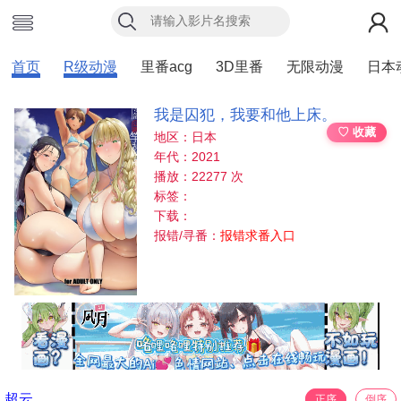
首页
R级动漫
里番acg
3D里番
无限动漫
日本
我是囚犯，我要和他上床。
♡ 收藏
地区：日本
年代：2021
播放：22277 次
标签：
下载：
报错/寻番：
报错求番入口
超云
正序
倒序