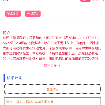
第01集
第02集
简介
动画《我是囚犯，我要和他上床。》有名《私が虜になって犯る》。
Shiho和Saki可能把很多精力放在了女子游泳队上，但他们生活中的
大部分活动都发生在泳池之外。志浩发现学校的一名男学生藏在她的
更衣室的储物柜里，拿着相机，等待拍摄她的机会。虽然他是被逼
的，但志豪准备对他毫不留情，用她能想到的最愉快的方式惩罚他。
展开更多 ▼
精彩评论
暂无评论
提示：
[注册]
/
[登入]
之后才能回复。