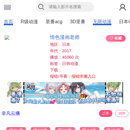
首页
R级动漫
里番acg
3D里番
无限动漫
日本
情色漫画老师
♡ 收藏
地区：日本
年代：2017
播放：45060 次
标签：日韩动漫
下载：
报错/寻番：
报错求番入口
非凡云播
正序
倒序