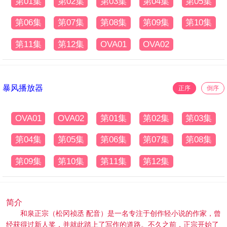
第01集
第02集
第03集
第04集
第05集
第06集
第07集
第08集
第09集
第10集
第11集
第12集
OVA01
OVA02
暴风播放器
正序
倒序
OVA01
OVA02
第01集
第02集
第03集
第04集
第05集
第06集
第07集
第08集
第09集
第10集
第11集
第12集
简介
和泉正宗（松冈祯丞 配音）是一名专注于创作轻小说的作家，曾
经获得过新人奖，并就此踏上了写作的道路。不久之前，正宗开始了